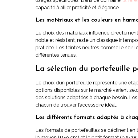
usages spécifiques. Dans ce domaine,
la réfé
capacité à allier praticité et élégance.
Les matériaux et les couleurs en harm
Le choix des matériaux influence directement l
noble et résistant, reste un classique intempo
praticité. Les teintes neutres comme le noir,
différentes tenues.
La sélection du portefeuille p
Le choix d’un portefeuille représente une éta
options disponibles sur le marché varient selon 
des solutions adaptées à chaque besoin. Les 
chacun de trouver l’accessoire idéal.
Les différents formats adaptés à chaq
Les formats de portefeuilles se déclinent en t
le moyen (11×9 cm) et le petit format (9,5×7,