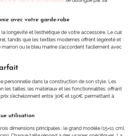
rence en sacs et portefeuilles
se distingue par sa
onie avec votre garde-robe
a longévité et l’esthétique de votre accessoire. Le cuir,
rel, tandis que les textiles modernes offrent légèreté et
 le marron ou le bleu marine s’accordent facilement avec
arfait
pe personnelle dans la construction de son style. Les
les tailles, les matériaux et les fonctionnalités, offrant
prix s’échelonnent entre 30€ et 190€, permettant à
ue utilisation
rois dimensions principales : le grand modèle (15×11 cm),
5 cm). Chaque taille répond à des usages spécifiques. La